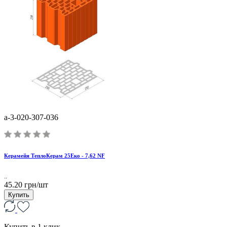
a-3-020-307-036
Керамейя ТеплоКерам 25Еко - 7,62 NF
..
45.20 грн/шт
Купить
Купить в 1 клик