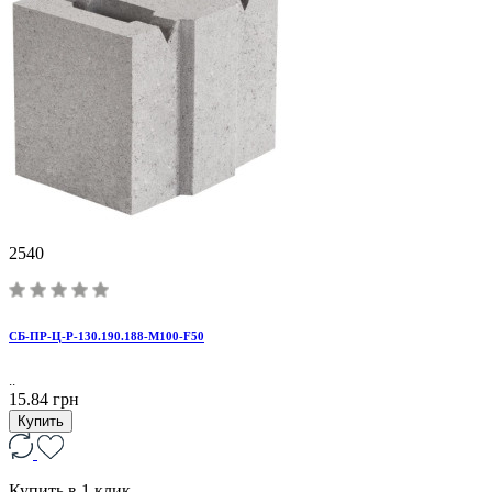
2540
CБ-ПР-Ц-Р-130.190.188-М100-F50
..
15.84 грн
Купить
Купить в 1 клик