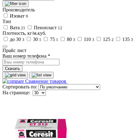
Производитель
Изоват
9
Тип
Вата
Пенопласт
21
12
Плотность, кг/м.куб.
до 30
30
75
80
110
125
135
3
1
1
3
3
2
3
Прайс лист
Ваш номер телефона
*
Скачать
Сравнение товаров
Сортировать по:
На странице: