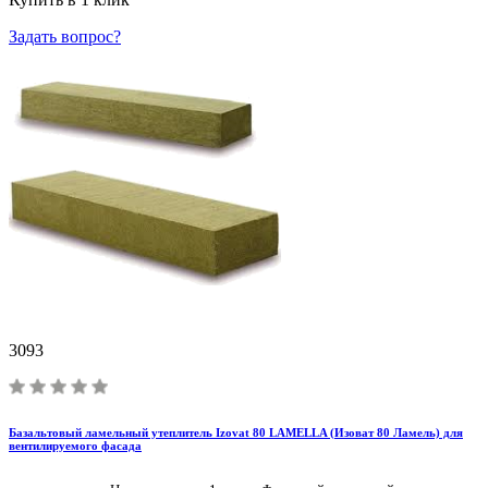
Задать вопрос?
3093
Базальтовый ламельный утеплитель Izovat 80 LAMELLA (Изоват 80 Ламель) для
вентилируемого фасада