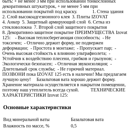
быть: + не менее 3 мм при использовании тонкослойных
декоративных штукатурок, + не менее 5 мм при
использовании покрытий под краску. 1. Стена здания
2. Слой высокоадгезионного клея 3. Плиты IZOVAT
4. Анкер 5. Защитный армирующий слой 6. Сетка из
стекловолокна 7. Второй слой защитного покрытия
8. Декоративно-защитное покрытие ПРЕИМУЩЕСТВА Izovat
125: - Высокая теплосберегающая способность; - Не
токсичен; - Отлично держит форму, не подвержен
деформации; - Простота в монтаже; - Пропускает пар; -
Очень высокая стойкость к влиянию ультрафиолета; -
Устойчив к воздействию плесени, грибков и грызунов; -
Экологически безопасен; - Отличная звукоизоляция; -
Длительный срок службы; - Не горючий материал.
ПОЗВОНИ пока IZOVAT 125 есть в наличии! Мы предлагаем
лучшую цену! Базальтовая вата хорошо держит форму.
Хранение материала осуществляется в накрытом помещении,
поэтому наш утеплитель всегда сухой. ТЕХНИЧЕСКИЕ
ХАРАКТЕРИСТИКИ Izovat 125:
Основные характеристики
Вид минеральной ваты
Базальтовая вата
Влажность по массе, %
0,5