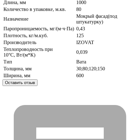
Длина, мм
1000
Количество в упаковке, м.кв.
80
Мокрый фасад(под
Назначение
штукатурку)
Паропроницаемость, мг/(м·ч·Па)
0,43
Плотность, кг/м.куб.
125
Производитель
IZOVAT
Теплопроводность при
0,039
10°С, Вт/(м*К)
Тип
Вата
Толщина, мм
30;80;120;150
Ширина, мм
600
Оставить отзыв