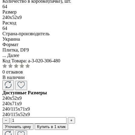
Количество в коробке(пачке), шт.
64
Размер
240x52x9
Расход
64
Страна-производитель
Украина
Формат
Плитка, DF9
...
Далее
Код Товара:
a-3-020-306-480
0 отзывов
В наличии
Доступные Размеры
240x52x9
240x71x9
240/115x71x9
240/115x52x9
−
+
Уточнить цену
Купить в 1 клик