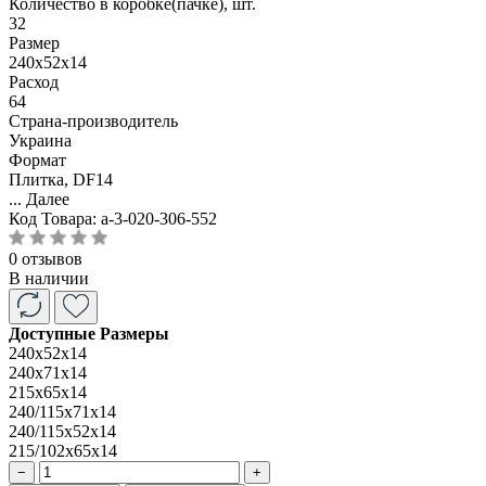
Количество в коробке(пачке), шт.
32
Размер
240x52x14
Расход
64
Страна-производитель
Украина
Формат
Плитка, DF14
...
Далее
Код Товара:
a-3-020-306-552
0 отзывов
В наличии
Доступные Размеры
240x52x14
240x71x14
215x65x14
240/115x71x14
240/115x52x14
215/102x65x14
−
+