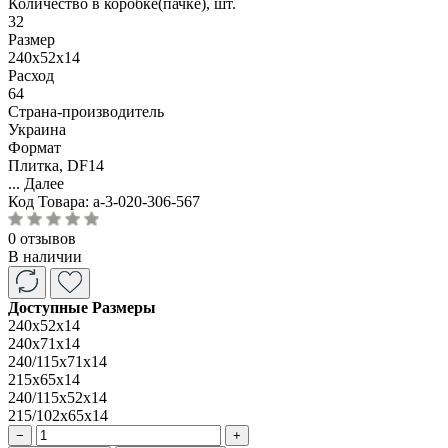
Количество в коробке(пачке), шт.
32
Размер
240x52x14
Расход
64
Страна-производитель
Украина
Формат
Плитка, DF14
...
Далее
Код Товара:
a-3-020-306-567
0 отзывов
В наличии
Доступные Размеры
240x52x14
240x71x14
240/115x71x14
215x65x14
240/115x52x14
215/102x65x14
−
+