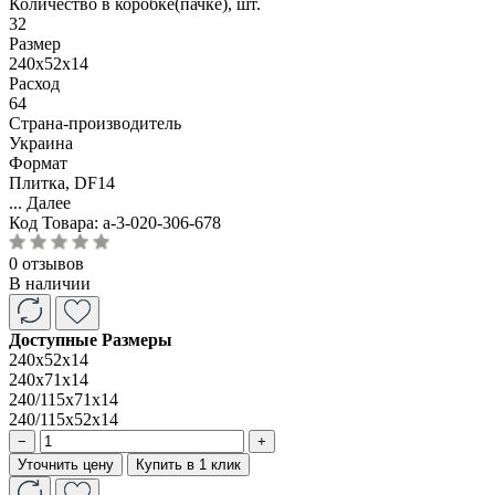
Количество в коробке(пачке), шт.
32
Размер
240x52x14
Расход
64
Страна-производитель
Украина
Формат
Плитка, DF14
...
Далее
Код Товара:
a-3-020-306-678
0 отзывов
В наличии
Доступные Размеры
240x52x14
240x71x14
240/115x71x14
240/115x52x14
−
+
Уточнить цену
Купить в 1 клик