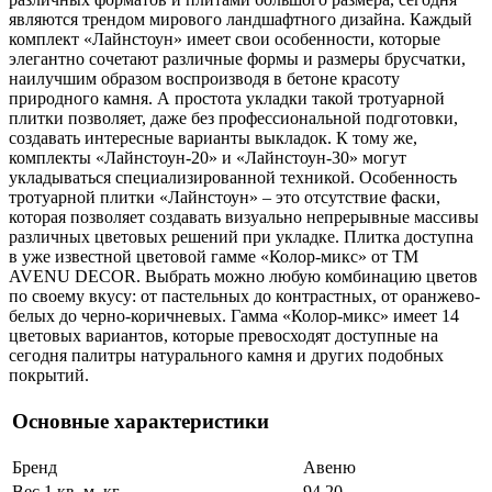
являются трендом мирового ландшафтного дизайна. Каждый
комплект «Лайнстоун» имеет свои особенности, которые
элегантно сочетают различные формы и размеры брусчатки,
наилучшим образом воспроизводя в бетоне красоту
природного камня. А простота укладки такой тротуарной
плитки позволяет, даже без профессиональной подготовки,
создавать интересные варианты выкладок. К тому же,
комплекты «Лайнстоун-20» и «Лайнстоун-30» могут
укладываться специализированной техникой. Особенность
тротуарной плитки «Лайнстоун» – это отсутствие фаски,
которая позволяет создавать визуально непрерывные массивы
различных цветовых решений при укладке. Плитка доступна
в уже известной цветовой гамме «Колор-микс» от ТМ
AVENU DECOR. Выбрать можно любую комбинацию цветов
по своему вкусу: от пастельных до контрастных, от оранжево-
белых до черно-коричневых. Гамма «Колор-микс» имеет 14
цветовых вариантов, которые превосходят доступные на
сегодня палитры натурального камня и других подобных
покрытий.
Основные характеристики
Бренд
Авеню
Вес 1 кв. м, кг
94.20