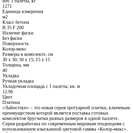
Вес 1 палеты, кг
1271
Единица измерения
м2
Класс бетона
В 35 F 200
Наличие фаски
Без фаски
Поверхность
Колор-микс
Размеры в комплекте, см
30 х 30; 30 х 15; 15 х 15
Толщина, мм
40
Укладка
Ручная укладка
Укладочная площадь с 1 палеты, кв. м
12.96
Цвет
Платина
«Лайнстоун» – это новая серия тротуарной плитки, ключевым
преимуществом которой является поставка готовых
комплектов брусчатки разных размеров в одной паллете.
Серия разработана по современным мировым тенденциям с
использованием изысканной цветовой гаммы «Колор-микс».