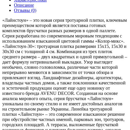
Описание
Отзывы (0)
«Лайнстоун» – это новая серия тротуарной плитки, ключевым
преимуществом которой является поставка готовых
комплектов брусчатки разных размеров в одной паллете.
Серия разработана по современным мировым тенденциям с
использованием изысканной цветовой гаммы «Колор-микс».
«Лайнстоун-30»: тротуарная плитка размерами 15х15, 15х30 и
30х30 см с толщиной 4 см. Комбинация из трех плиток
среднего размера – двух квадратных и одной прямоугольной –
дает формулу нетривиальной выкладки. Узор выглядит
необычно, словно головоломка, различные части которой
непрерывно меняются в зависимости от точки обзора и
привлекают взгляд. Ландшафтные дизайнеры, архитекторы,
владельцы частных домов, а также поклонники качественной
и эстетичной продукции оценят еще одну новинку от
известного бренда AVENU DECOR. Созданная на основе
анализа мирового опыта, серия брусчатки «Лайнстоун»
уникальна по своему стилю и не имеет достойных аналогов
на строительном рынке Украины. Линейка тротуарной
плитки «Лайнстоун» – это современное изысканное решение
при обустройстве частных имений, парковых зон, тротуаров,
городских площадей. А террасы, выложенные брусчаткой
различных форматов и плитами большого размера, сегодня