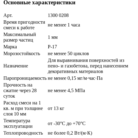
Основные характеристики
Арт.
1300 0208
Время пригодности
не менее 1 часа
смеси к работе
Максимальный
1 мм
размер частиц
Марка
P-17
Морозостойкость
не менее 50 циклов
Для выравнивания поверхностей из
Назначение
пено- и газобетона, перед нанесением
декоративных материалов
Паропроницаемость
не менее 0,15 мг/м·час·Па
Прочность на
сжатие через 28
не менее 4,5 МПа
суток
Расход смеси на 1
кв. м при толщине
от 13 кг
слоя 10 мм
Температура
от -30°С до +70°С
эксплуатации
Теплопроводность
не более 0,2 Вт/(м·К)