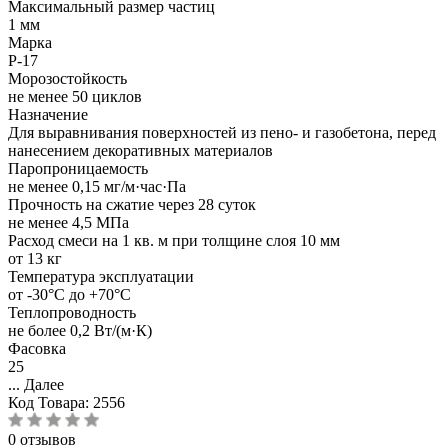
Максимальный размер частиц
1 мм
Марка
P-17
Морозостойкость
не менее 50 циклов
Назначение
Для выравнивания поверхностей из пено- и газобетона, перед
нанесением декоративных материалов
Паропроницаемость
не менее 0,15 мг/м·час·Па
Прочность на сжатие через 28 суток
не менее 4,5 МПа
Расход смеси на 1 кв. м при толщине слоя 10 мм
от 13 кг
Температура эксплуатации
от -30°С до +70°С
Теплопроводность
не более 0,2 Вт/(м·К)
Фасовка
25
...
Далее
Код Товара:
2556
0 отзывов