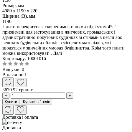
1.30
Розмір, мм
4980 x 1190 x 220
Ширина (B), мм
1190
Плити перекриття зі скошеними торцями під кутом 45 °
призначені для застосування в житлових, громадських і
адміністративно-побутових будинках зі стінами з цегли або
великих будівельних блоків з місцевих матеріалів, які
зводяться у звичайних умовах будівництва. Крім того плити
можна використовуват...
Далі
Код товару:
10001016
Відгуків: 0
В наявності
3670.92 грн
/шт
−
+
Купити
Купити в 1 клік
Доставка і оплата
Доставка