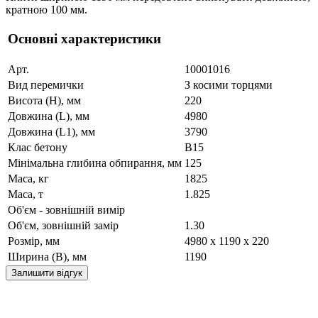
кратною 100 мм.
Основні характеристики
Арт.
10001016
Вид перемички
З косими торцями
Висота (H), мм
220
Довжина (L), мм
4980
Довжина (L1), мм
3790
Клас бетону
B15
Мінімальна глибина обпирання, мм
125
Маса, кг
1825
Маса, т
1.825
Об'єм - зовнішній вимір
Об'єм, зовнішній замір
1.30
Розмір, мм
4980 x 1190 x 220
Ширина (B), мм
1190
Залишити відгук