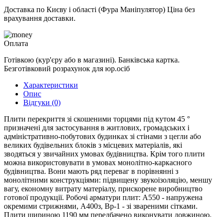
Доставка по Києву і області (Фура Маніпулятор) Ціна без
врахування доставки.
Оплата
Готівкою (кур'єру або в магазині). Банківська картка.
Безготівковий розрахунок для юр.осіб
Характеристики
Опис
Відгуки (0)
Плити перекриття зі скошеними торцями під кутом 45 °
призначені для застосування в житлових, громадських і
адміністративно-побутових будинках зі стінами з цегли або
великих будівельних блоків з місцевих матеріалів, які
зводяться у звичайних умовах будівництва. Крім того плити
можна використовувати в умовах монолітно-каркасного
будівництва. Вони мають ряд переваг в порівнянні з
монолітними конструкціями: підвищену звукоізоляцію, меншу
вагу, економну витрату матеріалу, прискорене виробництво
готової продукції. Робочі арматури плит: А550 - напружена
окремими стрижнями, А400з, Вр-1 - зі звареними сітками.
Плити шириною 1190 мм передбачено виконувати довжиною,