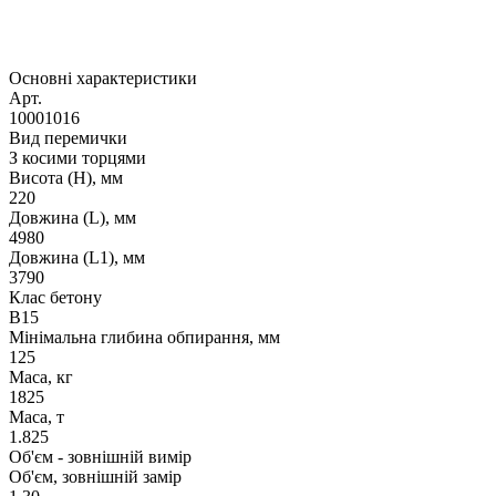
Основні характеристики
Арт.
10001016
Вид перемички
З косими торцями
Висота (H), мм
220
Довжина (L), мм
4980
Довжина (L1), мм
3790
Клас бетону
B15
Мінімальна глибина обпирання, мм
125
Маса, кг
1825
Маса, т
1.825
Об'єм - зовнішній вимір
Об'єм, зовнішній замір