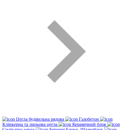
Цегла будівельна рядова
Газобетон
Клінкерна та лицьова цегла
Керамічний блок
Силікатна цегла
Бетонні Блоки, Шлакоблок