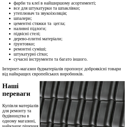
фарби та клеї в найширшому асортименті;
все для штукатурки та шпаклівки;
утеплювач та звукоізоляція;
шпалери;
цементні стяжки та цегла;
наливні підлоги;
підвісні стелі;
дерево-плитні матеріали;
ґрунтовки;
ремонтні суміші;
штукатурні сітки;
сучасні інструменти та багато іншого.
Інтернет-магазин будматеріалів пропонує доброякісні товари
від найкращих європейських виробників.
Наші
переваги
Купівля матеріалів
для ремонту та
будівництва в
одному магазині,
найкраще рішення.