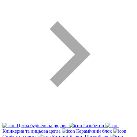
Цегла будівельна рядова
Газобетон
Клінкерна та лицьова цегла
Керамічний блок
Силікатна цегла
Бетонні Блоки, Шлакоблок