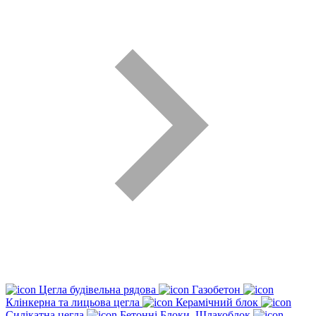
Цегла будівельна рядова
Газобетон
Клінкерна та лицьова цегла
Керамічний блок
Силікатна цегла
Бетонні Блоки, Шлакоблок