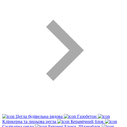
Цегла будівельна рядова
Газобетон
Клінкерна та лицьова цегла
Керамічний блок
Силікатна цегла
Бетонні Блоки, Шлакоблок