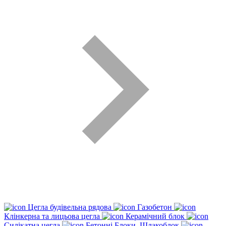
Цегла будівельна рядова
Газобетон
Клінкерна та лицьова цегла
Керамічний блок
Силікатна цегла
Бетонні Блоки, Шлакоблок