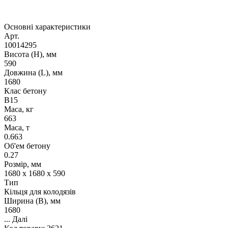
Основні характеристики
Арт.
10014295
Висота (H), мм
590
Довжина (L), мм
1680
Клас бетону
B15
Маса, кг
663
Маса, т
0.663
Об'ем бетону
0.27
Розмір, мм
1680 x 1680 x 590
Тип
Кільця для колодязів
Ширина (B), мм
1680
...
Далі