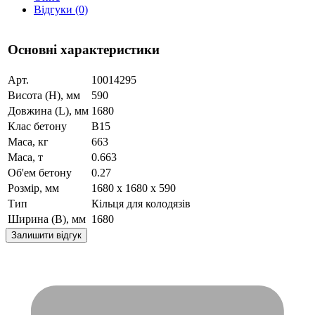
Відгуки (0)
Основні характеристики
Арт.
10014295
Висота (H), мм
590
Довжина (L), мм
1680
Клас бетону
B15
Маса, кг
663
Маса, т
0.663
Об'ем бетону
0.27
Розмір, мм
1680 x 1680 x 590
Тип
Кільця для колодязів
Ширина (B), мм
1680
Залишити відгук