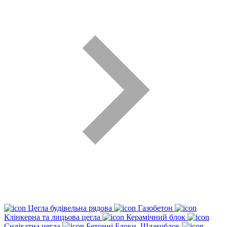
Цегла будівельна рядова
Газобетон
Клінкерна та лицьова цегла
Керамічний блок
Силікатна цегла
Бетонні Блоки, Шлакоблок