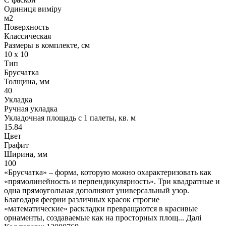
Одиниця виміру
м2
Поверхность
Классическая
Размеры в комплекте, см
10 х 10
Тип
Брусчатка
Толщина, мм
40
Укладка
Ручная укладка
Укладочная площадь с 1 палеты, кв. м
15.84
Цвет
Графит
Ширина, мм
100
«Брусчатка» – форма, которую можно охарактеризовать как
«прямолинейность и перпендикулярность». Три квадратные и
одна прямоугольная дополняют универсальный узор.
Благодаря феерии различных красок строгие
«математические» раскладки превращаются в красивые
орнаменты, создаваемые как на просторных площ...
Далі