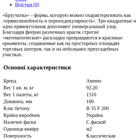
Відгуки (0)
«Брусчатка» – форма, которую можно охарактеризовать как
«прямолинейность и перпендикулярность». Три квадратные и
одна прямоугольная дополняют универсальный узор.
Благодаря феерии различных красок строгие
«математические» раскладки превращаются в красивые
орнаменты, создаваемые как на просторных площадях
торговых центров, так и на небольших приусадебных
участках.
Основні характеристики
Бренд
Авеню
Вес 1 кв. м, кг
92.20
Вес 1 палеты, кг
1510
Довжина, мм
100
Клас бетону
В 35 F 200
Країна виробник
Україна
Наличие фаски
С фаской
Одиниця виміру
м2
Поверхность
Классическая