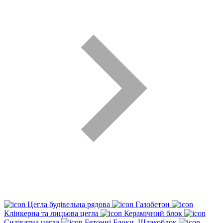
Цегла будівельна рядова
Газобетон
Клінкерна та лицьова цегла
Керамічний блок
Силікатна цегла
Бетонні Блоки, Шлакоблок