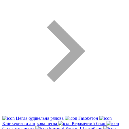
Цегла будівельна рядова
Газобетон
Клінкерна та лицьова цегла
Керамічний блок
Силікатна цегла
Бетонні Блоки, Шлакоблок