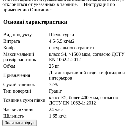
отклоняться от указанных в таблице. Инструкция по
применению Описание:
Основні характеристики
Вид продукту
Штукатурка
Витрата
4,5-5,5 кг/м2
Колір
натурального гранита
Максимальний
класс S4, >1500 мкм, согласно ДСТУ
розмір частинок
EN 1062-1:2012
Об'єм
25 кг
Для декоративной отделки фасадов и
Призначення
интерьеров
Сухий залишок
72%
Тип поверхні
Граніт
класс Е5, более 400 мкм, согласно
Товщина сухої півки
ДСТУ EN 1062-1: 2012
Час висихання
24 часа
Щільність
1,65 кг/л
Залишити відгук