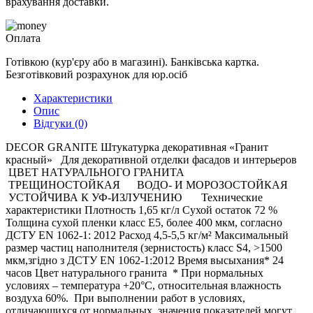
врахування доставки.
Оплата
Готівкою (кур'єру або в магазині). Банківська картка.
Безготівковий розрахунок для юр.осіб
Характеристики
Опис
Відгуки (0)
DECOR GRANITE Штукатурка декоративная «Гранит
красный» Для декоративной отделки фасадов и интерьеров
ЦВЕТ НАТУРАЛЬНОГО ГРАНИТА
ТРЕЩИНОСТОЙКАЯ ВОДО- И МОРОЗОСТОЙКАЯ
УСТОЙЧИВА К УФ-ИЗЛУЧЕНИЮ Технические
характеристики Плотность 1,65 кг/л Сухой остаток 72 %
Толщина сухой пленки класс Е5, более 400 мкм, согласно
ДСТУ EN 1062-1: 2012 Расход 4,5-5,5 кг/м² Максимальный
размер частиц наполнителя (зернистость) класс S4, >1500
мкм,згідно з ДСТУ EN 1062-1:2012 Время высыхания* 24
часов Цвет натурального гранита * При нормальных
условиях – температура +20°С, относительная влажность
воздуха 60%. При выполнении работ в условиях,
отличающихся от нормальных, значения показателей могут