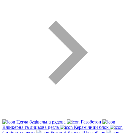
Цегла будівельна рядова
Газобетон
Клінкерна та лицьова цегла
Керамічний блок
Силікатна цегла
Бетонні Блоки, Шлакоблок