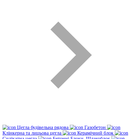
Цегла будівельна рядова
Газобетон
Клінкерна та лицьова цегла
Керамічний блок
Силікатна цегла
Бетонні Блоки, Шлакоблок