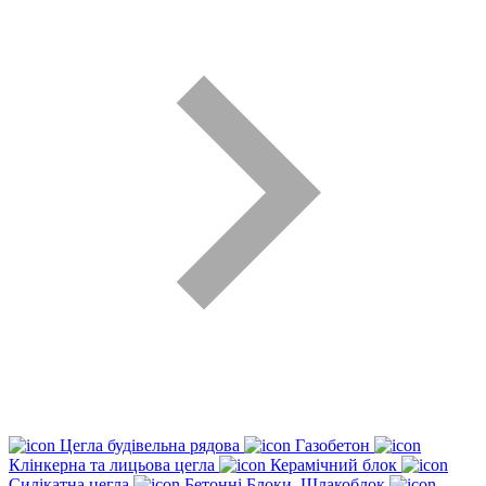
Цегла будівельна рядова
Газобетон
Клінкерна та лицьова цегла
Керамічний блок
Силікатна цегла
Бетонні Блоки, Шлакоблок