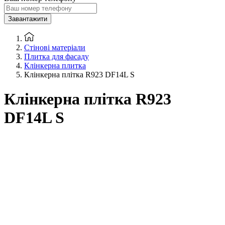
Завантажити
Стінові матеріали
Плитка для фасаду
Клінкерна плитка
Клінкерна плітка R923 DF14L S
Клінкерна плітка R923
DF14L S