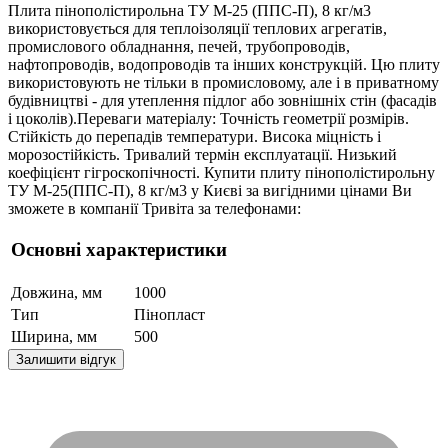
Плита пінополістирольна ТУ М-25 (ППС-П), 8 кг/м3
використовується для теплоізоляції теплових агрегатів,
промислового обладнання, печей, трубопроводів,
нафтопроводів, водопроводів та інших конструкцій. Цю плиту
використовують не тільки в промисловому, але і в приватному
будівництві - для утеплення підлог або зовнішніх стін (фасадів
і цоколів).Переваги матеріалу: Точність геометрії розмірів.
Стійкість до перепадів температури. Висока міцність і
морозостійкість. Тривалий термін експлуатації. Низький
коефіцієнт гігроскопічності. Купити плиту пінополістирольну
ТУ М-25(ППС-П), 8 кг/м3 у Києві за вигідними цінами Ви
зможете в компанії Тривіта за телефонами:
Основні характеристики
Довжина, мм
1000
Тип
Пінопласт
Ширина, мм
500
Залишити відгук