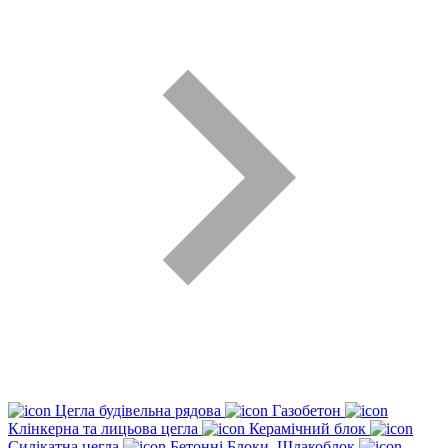
Цегла будівельна рядова
Газобетон
Клінкерна та лицьова цегла
Керамічний блок
Силікатна цегла
Бетонні Блоки, Шлакоблок