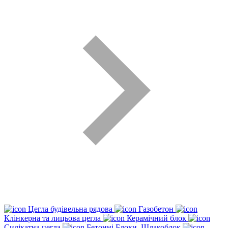
Цегла будівельна рядова
Газобетон
Клінкерна та лицьова цегла
Керамічний блок
Силікатна цегла
Бетонні Блоки, Шлакоблок