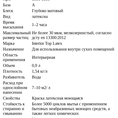
База
A
Блеск
Глубоко матовый
Вид
латексна
Время
1–2 часа
высыхания
Максимальный
Не более 30 мкм, мелкозернистый, согласно
размер частиц
дсту en 13300:2012
Марка
Interior Top Latex
Назначение
Для использования внутри сухих помещений
Область
Интерьерная
применения
Объем
0,9 л
Плотность
1,54 кг/л
Разбавитель
Вода
Расход при
однослойном
7–10 м2/ л
нанесении
Свойства
Краска латексная моющаяся
Стойкость к
Более 5000 циклов мытья с применением
стиранию и
бытовых неабразивных моющих средств, а
смыванию
также легких химических