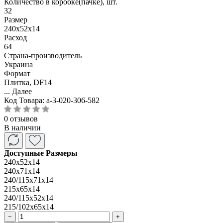
Количество в коробке(пачке), шт.
32
Размер
240x52x14
Расход
64
Страна-производитель
Украина
Формат
Плитка, DF14
...
Далее
Код Товара:
a-3-020-306-582
0 отзывов
В наличии
Доступные Размеры
240x52x14
240x71x14
240/115x71x14
215x65x14
240/115x52x14
215/102x65x14
−
+