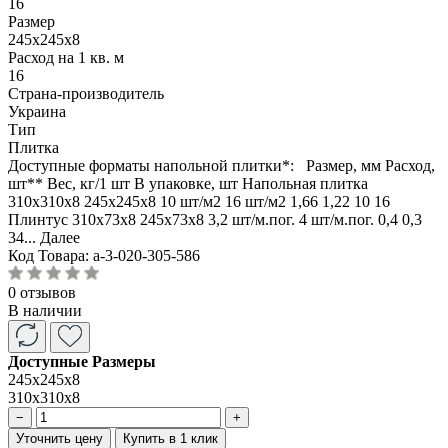
16
Размер
245х245х8
Расход на 1 кв. м
16
Страна-производитель
Украина
Тип
Плитка
Доступные форматы напольной плитки*: Размер, мм Расход,
шт** Вес, кг/1 шт В упаковке, шт Напольная плитка
310х310х8 245х245х8 10 шт/м2 16 шт/м2 1,66 1,22 10 16
Плинтус 310х73х8 245х73х8 3,2 шт/м.пог. 4 шт/м.пог. 0,4 0,3
34...
Далее
Код Товара:
a-3-020-305-586
0 отзывов
В наличии
Доступные Размеры
245х245х8
310х310х8
−
+
Уточнить цену
Купить в 1 клик