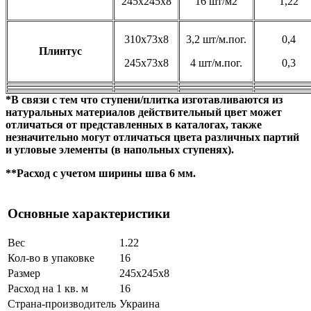
245х245х8
16 шт/м2
1,22
310х73х8
3,2 шт/м.пог.
0,4
Плинтус
245х73х8
4 шт/м.пог.
0,3
*В связи с тем что ступени/плитка изготавливаются из
натуральных материалов действительный цвет может
отличаться от представленных в каталогах, также
незначительно могут отличаться цвета различных партий
и угловые элементы (в напольных ступенях).
**Расход с учетом ширины шва 6 мм.
Основные характеристики
Вес
1.22
Кол-во в упаковке
16
Размер
245х245х8
Расход на 1 кв. м
16
Страна-производитель
Украина