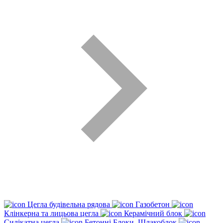
Цегла будівельна рядова
Газобетон
Клінкерна та лицьова цегла
Керамічний блок
Силікатна цегла
Бетонні Блоки, Шлакоблок