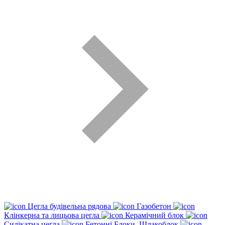
Цегла будівельна рядова
Газобетон
Клінкерна та лицьова цегла
Керамічний блок
Силікатна цегла
Бетонні Блоки, Шлакоблок