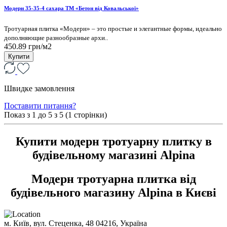
Модерн 35-35-4 сахара ТМ «Бетон від Ковальської»
Тротуарная плитка «Модерн» – это простые и элегантные формы, идеально
дополняющие разнообразные архи..
450.89 грн/м2
Купити
Швидке замовлення
Поставити питання?
Показ з 1 до
5
з 5 (1 сторінки)
Купити модерн тротуарну плитку в
будівельному магазині Alpina
Модерн тротуарна плитка від
будівельного магазину Alpina в Києві
м. Київ, вул. Стеценка, 48
04216, Україна