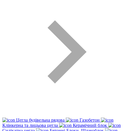
Цегла будівельна рядова
Газобетон
Клінкерна та лицьова цегла
Керамічний блок
Силікатна цегла
Бетонні Блоки, Шлакоблок