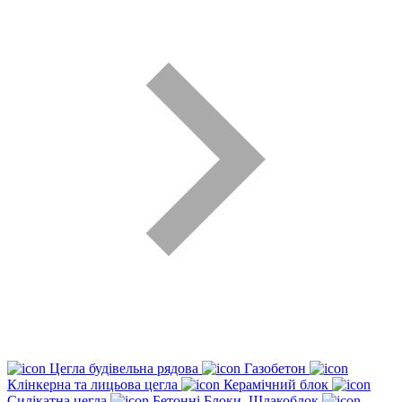
Цегла будівельна рядова
Газобетон
Клінкерна та лицьова цегла
Керамічний блок
Силікатна цегла
Бетонні Блоки, Шлакоблок