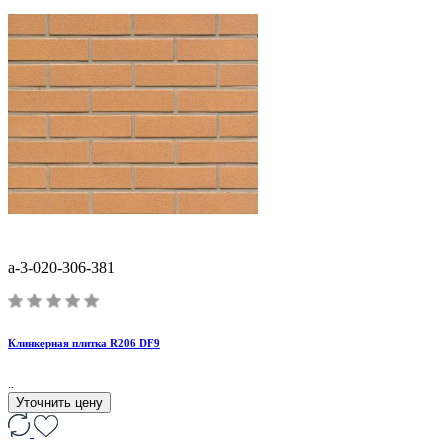
a-3-020-306-381
Клинкерная плитка R206 DF9
..
Уточнить цену