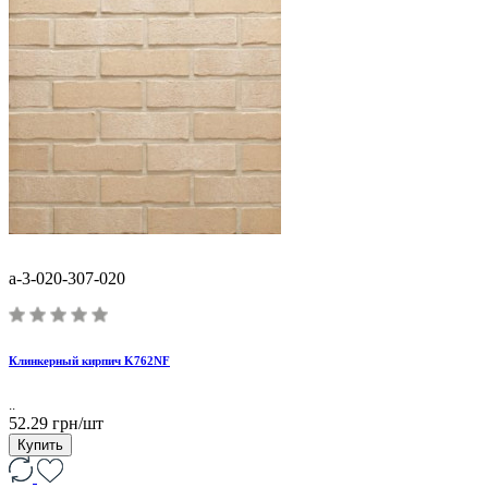
a-3-020-307-020
Клинкерный кирпич K762NF
..
52.29 грн/шт
Купить