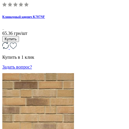
Клинкерный кирпич K707NF
..
65.36 грн/шт
Купить
Купить в 1 клик
Задать вопрос?