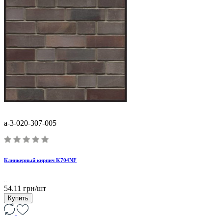
a-3-020-307-005
Клинкерный кирпич K704NF
..
54.11 грн/шт
Купить