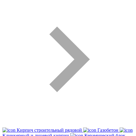
Кирпич строительный рядовой
Газобетон
Клинкерный и лицевой кирпич
Керамический блок