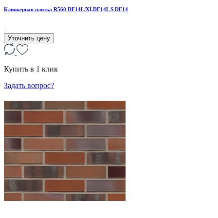
Клинкерная плитка R560 DF14L/XLDF14L S DF14
..
Уточнить цену
Купить в 1 клик
Задать вопрос?