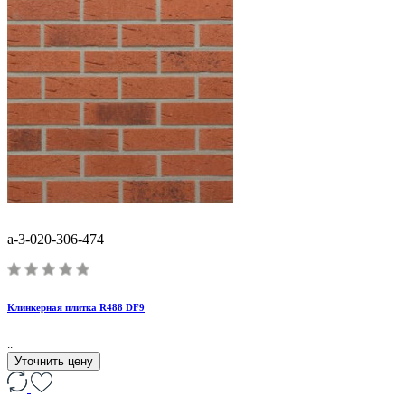
a-3-020-306-474
Клинкерная плитка R488 DF9
..
Уточнить цену